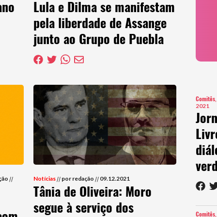
ano
Lula e Dilma se manifestam
pela liberdade de Assange
junto ao Grupo de Puebla
Comitês
2021
Jorn
Livr
diá
ver
ção
//
Notícias
//
por redação
//
09.12.2021
Tânia de Oliveira: Moro
segue à serviço dos
 com
Comitês