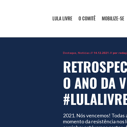
LULA LIVRE
O COMITÊ
MOBILIZE-SE
,
// 14.12.2021 // por redaç
Destaque
Notícias
RETROSPEC
O ANO DA V
#LULALIVR
2021. Nós vencemos! Todas a
momento da resistência nos 