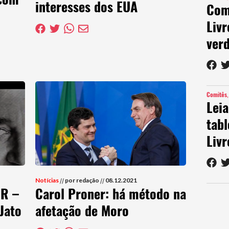
interesses dos EUA
Comi
Livr
ver
Comitês
Leia
tab
Livr
Notícias
//
por redação
//
08.12.2021
OR –
Carol Proner: há método na
Jato
afetação de Moro