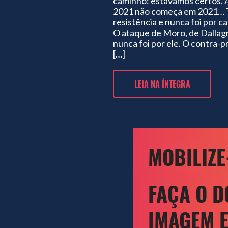
caminho: estávamos certos.
2021 não começa em 2021… T
resistência e nunca foi por 
O ataque de Moro, de Dallagno
nunca foi por ele. O contra-p
[…]
LEIA NA ÍNTEGRA
MOBILIZE
FAÇA O 
IMAGEM 