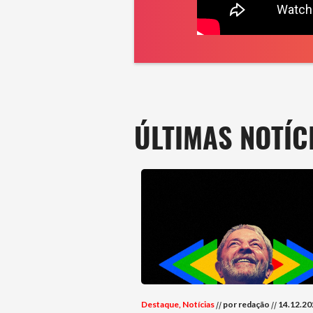
ÚLTIMAS NOTÍC
Destaque
,
Notícias
//
por redação
//
14.12.20