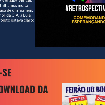
 A Verdade Venceu!
rilhamos muita
causa de um homem.
l, da CIA, a Lula
rojeto estava claro:
-SE
DOWNLOAD DA
E