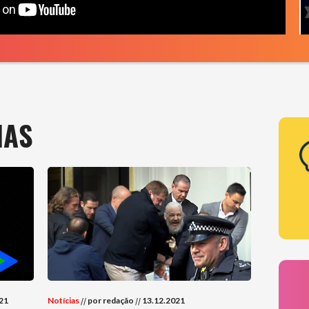
IAS
21
Notícias
//
por redação
//
13.12.2021