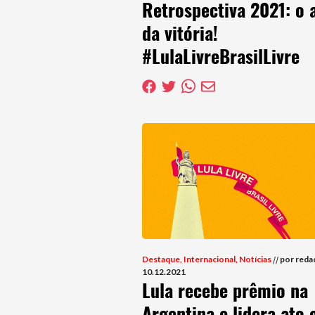
Retrospectiva 2021: o 
da vitória!
#LulaLivreBrasilLivre
Destaque
,
Internacional
,
Notícias
//
por reda
10.12.2021
Lula recebe prêmio na
Argentina e lidera ato