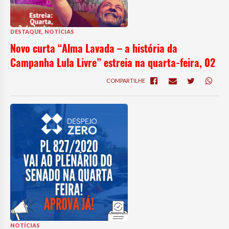
,
DESTAQUE
NOTÍCIAS
Novo curta “Alma Lavada – a história da
Campanha Lula Livre” estreia na quarta-feira, 02
COMPARTILHE
NOTÍCIAS