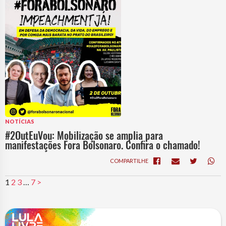
NOTÍCIAS
#2OutEuVou: Mobilização se amplia para
manifestações Fora Bolsonaro. Confira o chamado!
COMPARTILHE
1
2
3
…
7
>