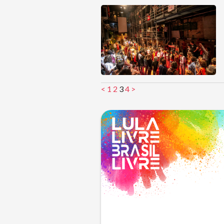
<
1
2
3
4
>