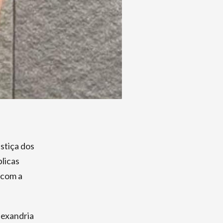
stiça dos
blicas
 com a
lexandria