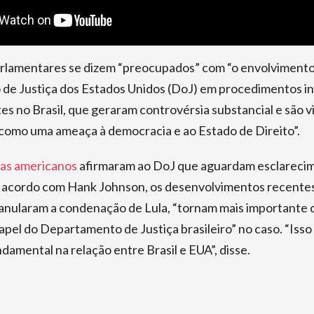
arlamentares se dizem “preocupados” com “o envolviment
e Justiça dos Estados Unidos (DoJ) em procedimentos in
tes no Brasil, que geraram controvérsia substancial e são v
 como uma ameaça à democracia e ao Estado de Direito”.
tas americanos
afirmaram ao DoJ que aguardam esclarecim
e acordo com Hank Johnson, os desenvolvimentos recentes
e anularam a condenação de Lula, “tornam mais importante
apel do Departamento de Justiça brasileiro” no caso. “Iss
damental na relação entre Brasil e EUA”, disse.