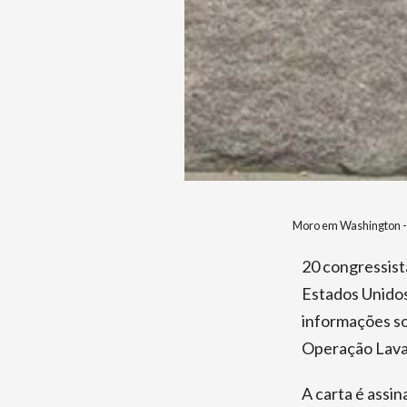
Moro em Washington -
20 congressist
Estados Unidos 
informações s
Operação Lava 
A carta é assi