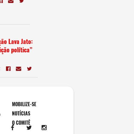
ção Lava Jato:
ção política”
E
MOBILIZE-SE
A
NOTÍCIAS
O COMITÊ