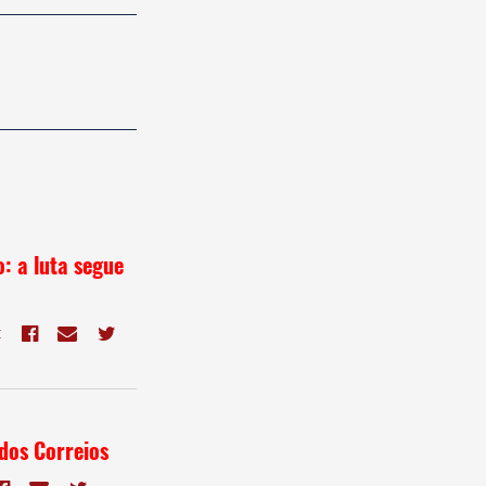
: a luta segue
E
 dos Correios