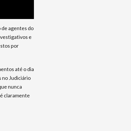
o de agentes do
vestigativos e
istos por
entos até o dia
 no Judiciário
 que nunca
o é claramente