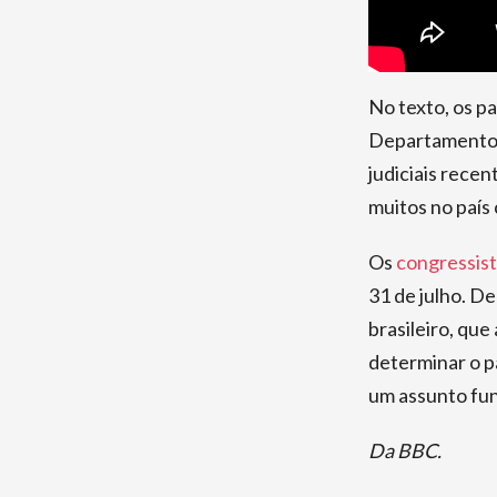
No texto, os p
Departamento d
judiciais recen
muitos no país
Os
congressis
31 de julho. D
brasileiro, qu
determinar o p
um assunto fun
Da BBC.