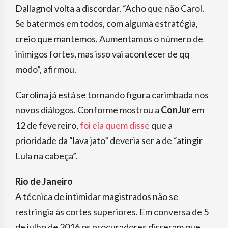
Dallagnol volta a discordar. “Acho que não Carol.
Se batermos em todos, com alguma estratégia,
creio que mantemos. Aumentamos o número de
inimigos fortes, mas isso vai acontecer de qq
modo”, afirmou.
Carolina já está se tornando figura carimbada nos
novos diálogos. Conforme mostrou a
ConJur
em
12 de fevereiro,
foi ela quem disse
que a
prioridade da “lava jato” deveria ser a de “atingir
Lula na cabeça”.
Rio de Janeiro
A técnica de intimidar magistrados não se
restringia às cortes superiores. Em conversa de 5
de julho de 2016 os procuradores disseram que