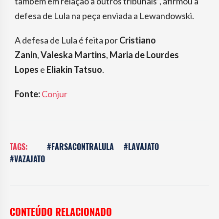
também em relação a outros tribunais”, afirmou a
defesa de Lula na peça enviada a Lewandowski.
A defesa de Lula é feita por
Cristiano
Zanin
,
Valeska Martins
,
Maria de Lourdes
Lopes
e
Eliakin Tatsuo
.
Fonte:
Conjur
TAGS:
#FARSACONTRALULA
#LAVAJATO
#VAZAJATO
CONTEÚDO RELACIONADO