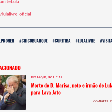
omiteLula
lulalivre_oficial
LPRONER
#CHICOBUARQUE
#CURITIBA
#LULALIVRE
#VISIT
ACIONADO
,
DESTAQUE
NOTÍCIAS
Morte de D. Marisa, neto e irmão de Lul
para Lava Jato
COMPARTILH