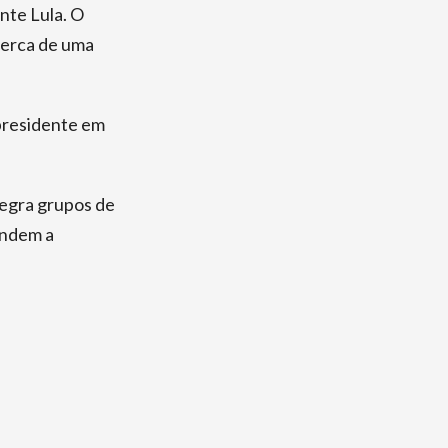
nte Lula. O
cerca de uma
-presidente em
tegra grupos de
endem a