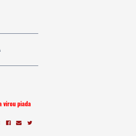
A
a virou piada
E