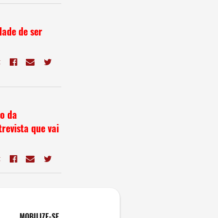
dade de ser
E
o da
revista que vai
E
MOBILIZE-SE