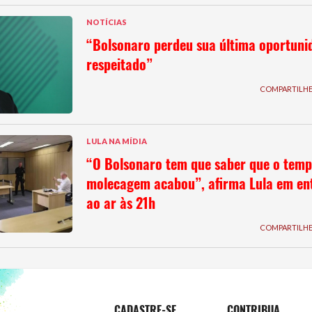
NOTÍCIAS
“Bolsonaro perdeu sua última oportuni
respeitado”
COMPARTILH
LULA NA MÍDIA
“O Bolsonaro tem que saber que o temp
molecagem acabou”, afirma Lula em ent
ao ar às 21h
COMPARTILH
CADASTRE-SE
CONTRIBUA