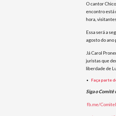
O cantor Chico
encontro está 
hora, visitante
Essa será a seg
agosto do ano 
Já Carol Proner
juristas que d
liberdade de Lu
Faça parte d
Siga o Comitê 
fb.me/ComiteN