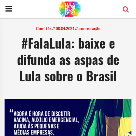
Comitês
// 08.04.2021 // por redação
#FalaLula: baixe e
difunda as aspas de
Lula sobre o Brasil