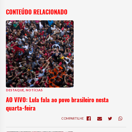
CONTEÚDO RELACIONADO
,
DESTAQUE
NOTÍCIAS
AO VIVO: Lula fala ao povo brasileiro nesta
quarta-feira
COMPARTILHE