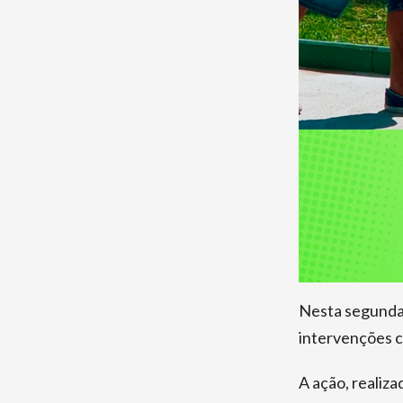
Nesta segunda-
intervenções c
A ação, realiz