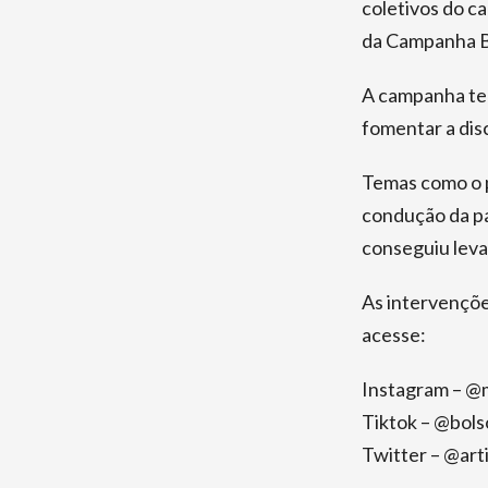
coletivos do c
da Campanha Bo
A campanha tem
fomentar a dis
Temas como o p
condução da pa
conseguiu leva
As intervençõe
acesse:
Instagram – @m
Tiktok – @bol
Twitter – @art