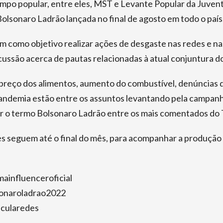
ampo popular, entre eles, MST e Levante Popular da Juvent
lsonaro Ladrão lançada no final de agosto em todo o país
 como objetivo realizar ações de desgaste nas redes e na
cussão acerca de pautas relacionadas à atual conjuntura do
reço dos alimentos, aumento do combustível, denúncias 
ndemia estão entre os assuntos levantando pela campanh
r o termo Bolsonaro Ladrão entre os mais comentados do 
s seguem até o final do mês, para acompanhar a produção
ainfluenceroficial
sonaroladrao2022
icularedes