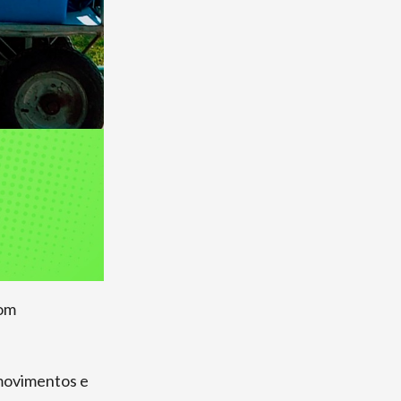
com
 movimentos e